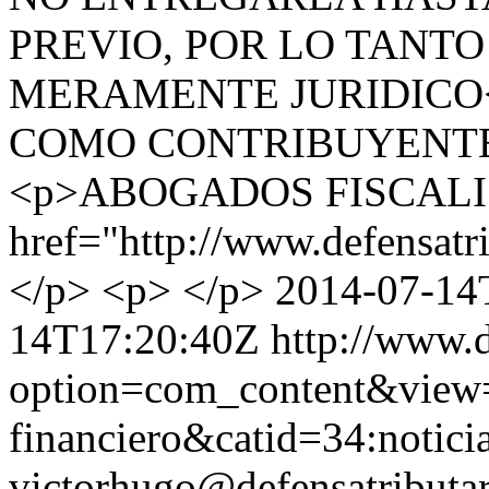
PREVIO, POR LO TANTO
MERAMENTE JURIDICO<
COMO CONTRIBUYENTE 
<p>ABOGADOS FISCALIS
href="http://www.defensat
</p> <p> </p>
2014-07-14
14T17:20:40Z
http://www.d
option=com_content&view=
financiero&catid=34:notici
victorhugo@defensatributa